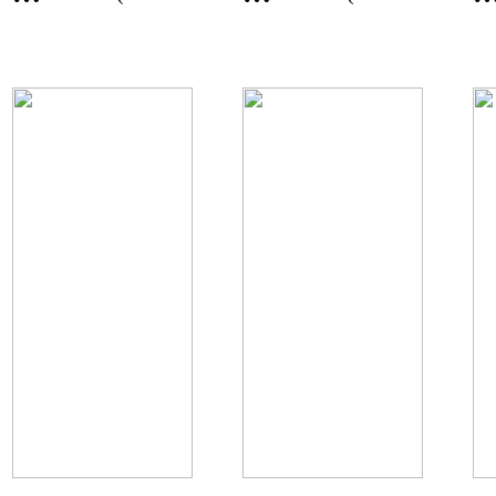
기
북
평)
평)
도
영
이
주
천
시
시
내
유
줄
산
리
리