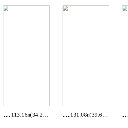
경
인
113.16m²
(34.23
131.08m²
(39.65
기
천
평)
평)