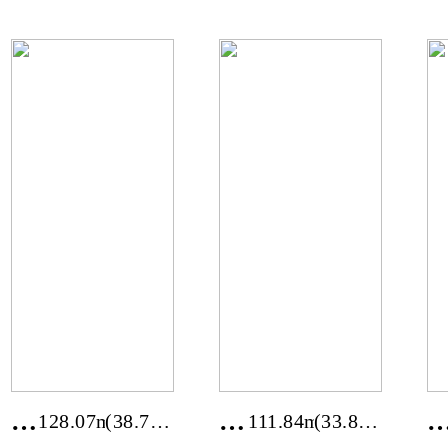
도
중
양
구
평
중
군
산
단
동
석
리
강
전
128.07m²
(38.74
111.84m²
(33.83