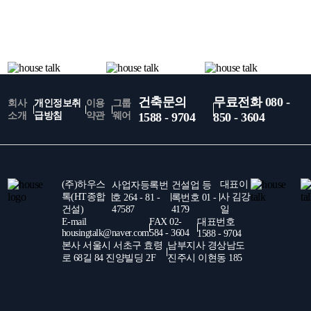
건축문의
무료전화 080 -
회사
개인정보취
이용
그룹
소개
급방침
약관
웨어
1588 - 9704
850 - 3604
(주)하우스
대표이
사업자등록번
건설업 등
톡(HT종합
사 김강
호 264 - 81 -
록번호 01 -
건설)
47587
4179
일
E-mail
FAX 02-
대표번호
housingtalk@naver.com
584 - 3604
1588 - 9704
본사 서울시 서초구 효령
남부지사 경상남도
로 68길 84 진양빌딩 2F
진주시 이현동 185