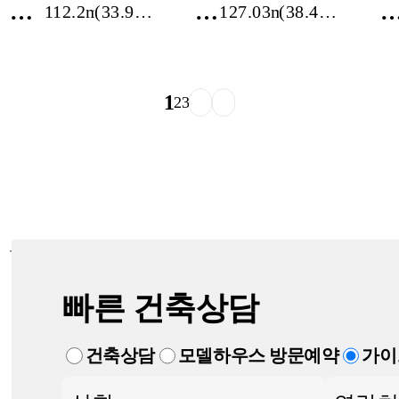
경
경
112.2m²
(33.94
127.03m²
(38.43
북
기
평)
평)
영
도
주
이
1
2
3
시
천
휴
시
천
마
동
암
리
빠른 건축상담
건축상담
모델하우스 방문예약
가이