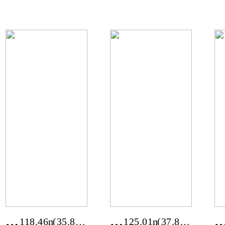
원
남
평)
평)
도
담
횡
양
성
군
군
담
현
빛
천
리
리
경
경
118.46m²
(35.83
125.01m²
(37.82