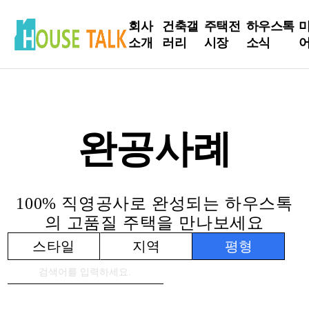
회사
건축갤
주택전
하우스톡
소개
러리
시장
소식
인사
현장
전시장
하우스톡
말
Live
소식
방문신
완공사례
회사
완공사
청
건축정보
소개
례
인테리어
주요
설계사
Tip
100% 직영공사로 완성되는 하우스톡
연혁
례
의 고품질 주택을 만나보세요
건축주 스
스타일
지역
평형
토리
S
매니저 스
토리