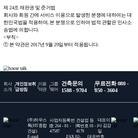
제 24조 재판권 및 준거법
회사와 회원 간에 서비스 이용으로 발생한 분쟁에 대하여는 대
한민국법을 적용하며, 본 분쟁으로 인하여 법적 관할은 민사소
송법에 의합니다.
<부칙>
① 본 약관은 2017년 9월 29일부터 적용됩니다.
건축문의
무료전화 080 -
회사
개인정보취
이용
그룹
소개
급방침
약관
웨어
1588 - 9704
850 - 3604
(주)하우스
대표이
사업자등록번
건설업 등
톡(HT종합
사 김강
호 264 - 81 -
록번호 01 -
건설)
47587
4179
일
E-mail
FAX 02-
대표번호