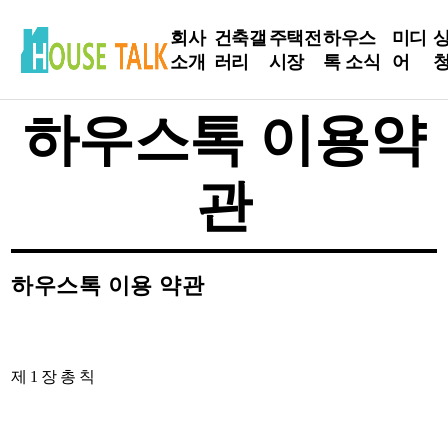
회사
건축갤
주택전
하우스
미디
상
소개
러리
시장
톡 소식
어
하우스톡 이용약
인사
현장
전시장
하우스톡
언론
말
Live
소식
보도
관
방문신
회사
완공사
청
건축정보
유튜
소개
례
브
북
인테리어
하우스톡 이용 약관
주요
설계사
Tip
네이
A
연혁
례
버
건축주
스토리
SNS
제 1 장 총 칙
매니저
스토리