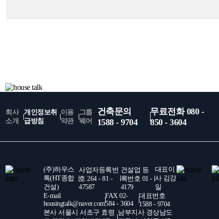
건축문의
무료전화 080 -
회사
개인정보취
이용
그룹
소개
급방침
약관
웨어
1588 - 9704
850 - 3604
(주)하우스
대표이
사업자등록번
건설업 등
톡(HT종합
사 김강
호 264 - 81 -
록번호 01 -
건설)
47587
4179
일
E-mail
FAX 02-
대표번호
housingtalk@naver.com
584 - 3604
1588 - 9704
본사 서울시 서초구 효령
남부지사 경상남도