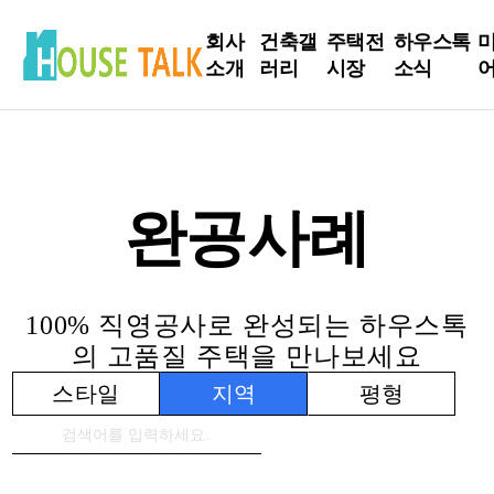
회사
건축갤
주택전
하우스톡
소개
러리
시장
소식
인사
현장
전시장
하우스톡
말
Live
소식
방문신
완공사례
회사
완공사
청
건축정보
소개
례
인테리어
주요
설계사
Tip
100% 직영공사로 완성되는 하우스톡
연혁
례
의 고품질 주택을 만나보세요
건축주 스
스타일
지역
평형
토리
S
매니저 스
토리