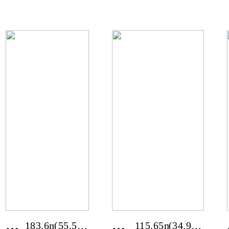
기
도
평)
평)
도
화성
양
시
평
새솔
군
동
신
〔듀
복
플렉
리
스〕
경
경
183.6m²
(55.54
115.65m²
(34.98