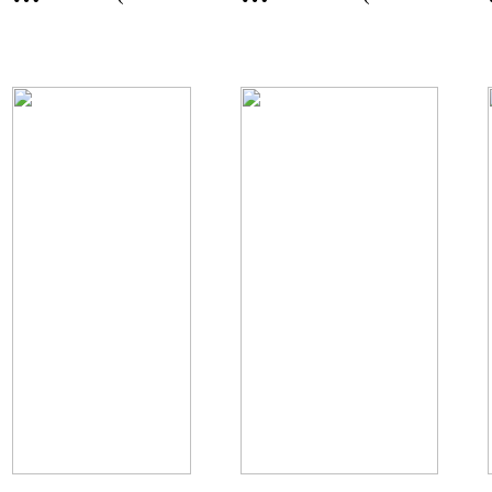
기
기
평)
평)
도
도
이
양
천
평
시
군
서
송
경
학
리
리