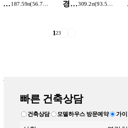
경
경기
187.59m²
(56.75
309.2m²
(93.53
기
도
평)
평)
도
화성
이
시
1
2
3
천
새솔
시
동
수
〔듀
남
플렉
리
스
Ⅱ〕
빠른 건축상담
건축상담
모델하우스 방문예약
가이