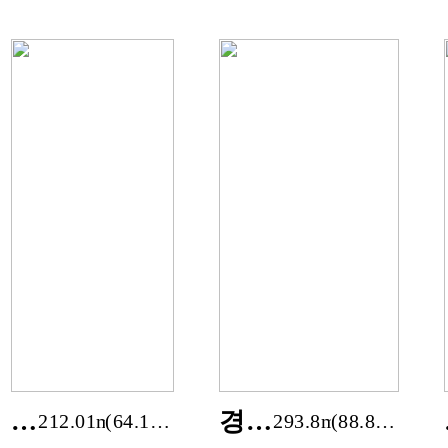
도
도
양
양
평
평
군
군
단
성
석
덕
리
리
경
경기
212.01m²
(64.13
293.8m²
(88.87