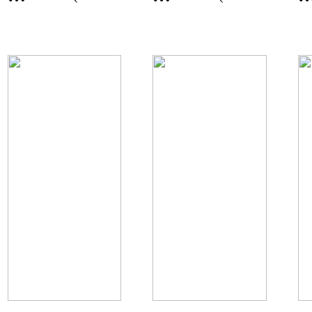
북
남
평)
평)
정
광
읍
양
시
시
장
우
금
산
리
리