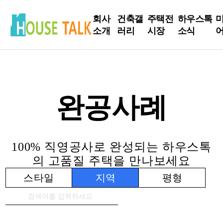
회사
건축갤
주택전
하우스톡
소개
러리
시장
소식
인사
현장
전시장
하우스톡
말
Live
소식
방문신
완공사례
회사
완공사
청
건축정보
소개
례
인테리어
주요
설계사
Tip
100% 직영공사로 완성되는 하우스톡
연혁
례
의 고품질 주택을 만나보세요
건축주 스
스타일
지역
평형
토리
S
매니저 스
토리