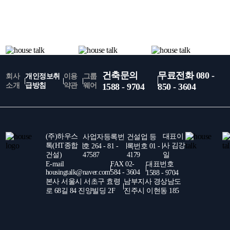
건축문의
무료전화 080 -
회사
개인정보취
이용
그룹
소개
급방침
약관
웨어
1588 - 9704
850 - 3604
(주)하우스
대표이
사업자등록번
건설업 등
톡(HT종합
사 김강
호 264 - 81 -
록번호 01 -
건설)
47587
4179
일
E-mail
FAX 02-
대표번호
housingtalk@naver.com
584 - 3604
1588 - 9704
본사 서울시 서초구 효령
남부지사 경상남도
로 68길 84 진양빌딩 2F
진주시 이현동 185