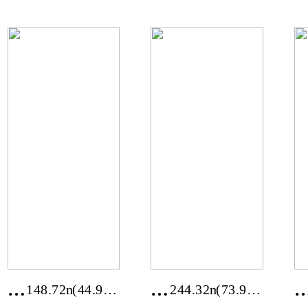
여
순
수
창
시
군
나
남
진
계
리
리
전
순
148.72m²
(44.99
244.32m²
(73.91