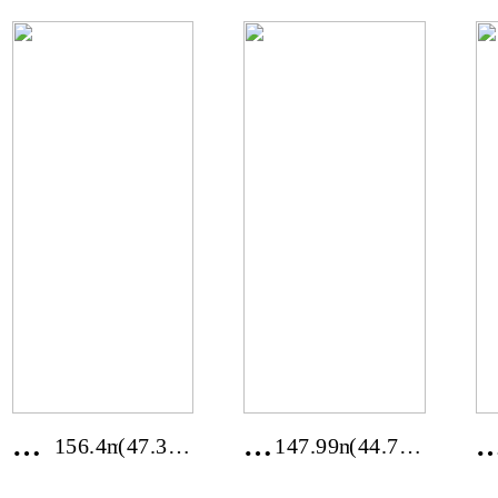
전
전
156.4m²
(47.31
147.99m²
(44.77
남
북
평)
평)