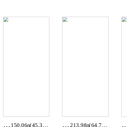
남
천
평)
평)
신
스
안
위
군
스
신
동
장
화
리
마
을
13
호
전
전
150.06m²
(45.39
213.98m²
(64.73