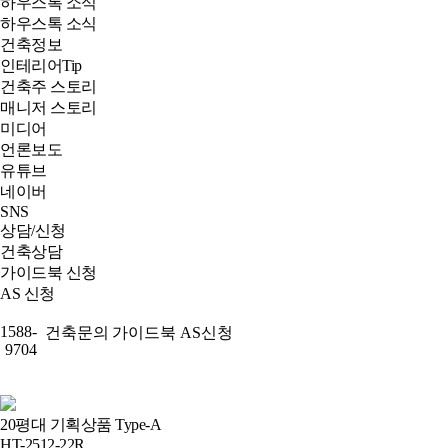
하우스톡 소식
하우스톡 소식
건축정보
인테리어Tip
건축주 스토리
매니저 스토리
미디어
언론보도
유튜브
네이버
SNS
상담/신청
건축상담
가이드북 신청
AS 신청
1588-
건축문의
가이드북
AS신청
9704
20평대 기획상품 Type-A
HT-2512-22R