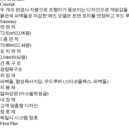
Concept
두 개의 편경사 지붕으로 조형미가 돋보이는 디자인으로 개방감을 
붉은색 파벽돌로 마감한 메인 모델은 전면 포치를 연장하고 우드 
Summary
연 면 적
72.92m²(22.06평)
1 층 면 적
70.88m²(21.44평)
포 치 면 적
2.04m²(0.62평)
건 축 구 조
경량목구조
외 장 재
파벽돌, 합성목사이딩, 우드루버 (스타코플렉스, 파벽돌)
지 붕 재
칼라강판 (아스팔트슁글)
내 장 재
고객 맞춤형 디자인
창 호 재
독일식 시스템 창호
Floor Plan