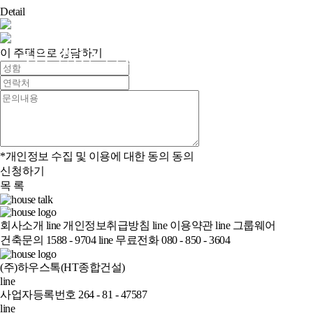
Detail
HT-2512-22R
이 주택으로 상담하기
*개인정보 수집 및 이용에 대한 동의
동의
신청하기
목 록
회사소개
line
개인정보취급방침
line
이용약관
line
그룹웨어
건축문의 1588 - 9704
line
무료전화 080 - 850 - 3604
(주)하우스톡(HT종합건설)
line
사업자등록번호 264 - 81 - 47587
line