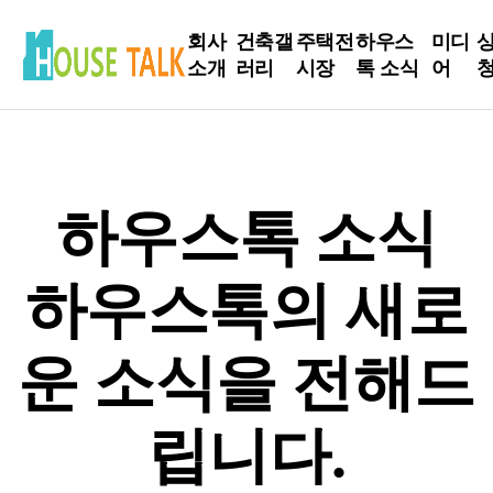
회사
건축갤
주택전
하우스
미디
상
소개
러리
시장
톡 소식
어
인사
현장
전시장
하우스톡
언론
말
Live
소식
보도
방문신
하우스톡 소식
회사
완공사
청
건축정보
유튜
소개
례
브
북
하우스톡의 새로
인테리어
주요
설계사
Tip
네이
A
연혁
례
버
운 소식을 전해드
건축주
스토리
SNS
립니다.
매니저
스토리