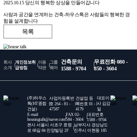
2025.10.15
당신의 행복한 상상을 만들어갑니다
사람과 공간을 연계하는 건축-하우스톡은 사람들의 행복한 경
험을 설계합니다
목록
건축문의
무료전화 080 -
회사
개인정보취
이용
그룹
소개
급방침
약관
웨어
1588 - 9704
850 - 3604
(주)하우스
대표이
사업자등록번
건설업 등
톡(HT종합
사 김강
호 264 - 81 -
록번호 01 -
건설)
47587
4179
일
E-mail
FAX 02-
대표번호
housingtalk@naver.com
584 - 3604
1588 - 9704
본사 서울시 서초구 효령
남부지사 경상남도
로 68길 84 진양빌딩 2F
진주시 이현동 185