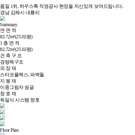
품질 1위, 하우스톡 직영공사 현장을 자신있게 보여드립니다.
경남 김해시 내룡리
Summary
연 면 적
82.72m²(25.02평)
1 층 면 적
82.72m²(25.02평)
건 축 구 조
경량목구조
외 장 재
스타코플렉스, 파벽돌
지 붕 재
이중그림자 슁글
창 호 재
독일식 시스템 창호
Floor Plan