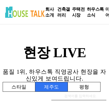
회사
건축갤
주택전
하우스톡
소개
러리
시장
소식
인사
현장
전시장
하우스톡
말
Live
소식
방문신
현장 LIVE
회사
완공사
청
건축정보
소개
례
인테리어
주요
설계사
Tip
품질 1위, 하우스톡 직영공사 현장을 자
연혁
례
신있게 보여드립니다.
건축주 스
스타일
제주도
평형
토리
S
매니저 스
토리