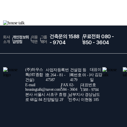
건축문의 1588
무료전화 080 -
회사
개인정보취
이용
그룹
소개
급방침
약관
웨어
- 9704
850 - 3604
(주)하우스
대표이
사업자등록번
건설업 등
톡(HT종합
사 김강
호 264 - 81 -
록번호 01 -
건설)
47587
4179
일
E-mail
FAX 02-
대표번호
housingtalk@naver.com
584 - 3604
1588 - 9704
본사 서울시 서초구 효령
남부지사 경상남도
로 68길 84 진양빌딩 2F
진주시 이현동 185