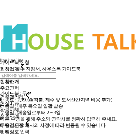
line
line
line
가이드북 신청
회사소개
집짓기 필수 지침서, 하우스톡 가이드북
인사말
회사소개
신청하기
주요연혁
가이드북 : 무료
건축갤러리
배송료 : 2,990원(착불, 제주 및 도서산간지역 비용 추가)
현장 Live
배송일 : 매주 목요일 일괄 발송
완공사례
수령일 : 배송일로부터 2 ~ 3일
설계사례
빠른 수령을 위해 주소와 연락처를 정확히 입력해 주세요.
주택전시장
베송일은 택배사의 사정에 따라 변동될 수 있습니다.
전시장
비밀번호 입력