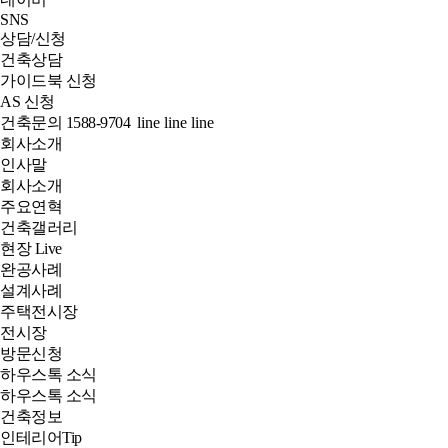
SNS
상담/신청
건축상담
가이드북 신청
AS 신청
건축문의
1588-9704
line
line
line
회사소개
인사말
회사소개
주요연혁
건축갤러리
현장 Live
완공사례
설계사례
주택전시장
전시장
방문신청
하우스톡 소식
하우스톡 소식
건축정보
인테리어Tip