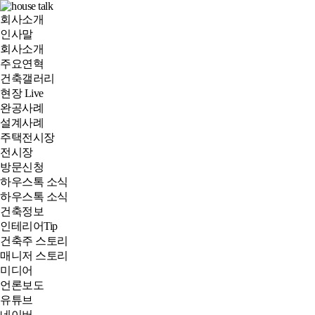
회사소개
인사말
회사소개
주요연혁
건축갤러리
현장 Live
완공사례
설계사례
주택전시장
전시장
방문신청
하우스톡 소식
하우스톡 소식
건축정보
인테리어Tip
건축주 스토리
매니저 스토리
미디어
언론보도
유튜브
네이버